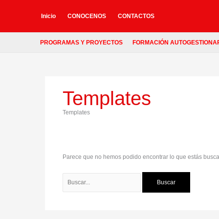
Ir
Buscar
al
por:
Inicio
CONOCENOS
CONTACTOS
contenido
PROGRAMAS Y PROYECTOS
FORMACIÓN AUTOGESTIONA
Templates
Templates
Parece que no hemos podido encontrar lo que estás busc