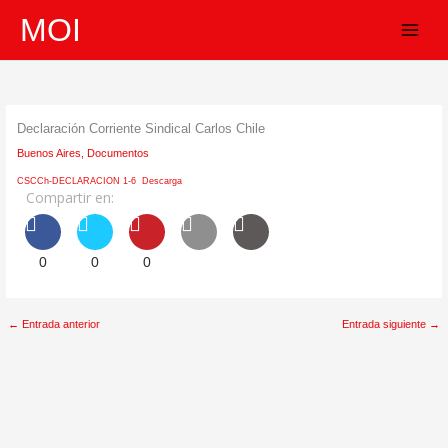
Ir
MOI
al
contenido
Declaración Corriente Sindical Carlos Chile
Buenos Aires
,
Documentos
CSCCh-DECLARACION 1-6
Descarga
Compartir en:
0
0
0
←
Entrada anterior
Entrada siguiente
→