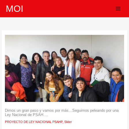
Ir
MOI
al
contenido
Dimos un gran paso y vamos por más…Seguimos peleando por una
Ley Nacional de PSAH….
PROYECTO DE LEY NACIONAL PSAHP
,
Slider