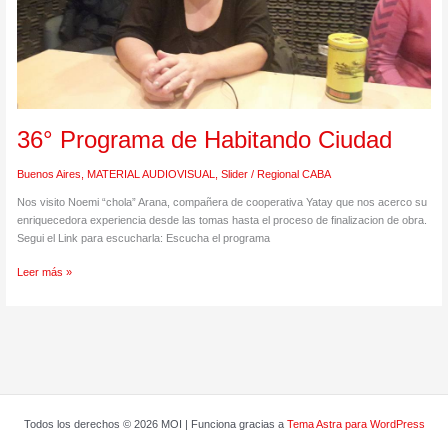
36° Programa de Habitando Ciudad
Buenos Aires
,
MATERIAL AUDIOVISUAL
,
Slider
/
Regional CABA
Nos visito Noemi “chola” Arana, compañera de cooperativa Yatay que nos acerco su
enriquecedora experiencia desde las tomas hasta el proceso de finalizacion de obra.
Segui el Link para escucharla: Escucha el programa
Leer más »
Todos los derechos © 2026 MOI | Funciona gracias a
Tema Astra para WordPress