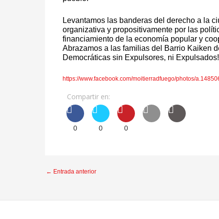
Levantamos las banderas del derecho a la ciu
organizativa y propositivamente por las políti
financiamiento de la economía popular y coope
Abrazamos a las familias del Barrio Kaiken 
Democráticas sin Expulsores, ni Expulsados!
https://www.facebook.com/moitierradfuego/photos/a.14
Compartir en:
0
0
0
←
Entrada anterior