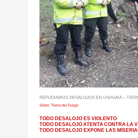
REPUDIAMOS DESALOJOS EN USHUAIA – TIER
Slider
,
Tierra del Fuego
TODO DESALOJO ES VIOLENTO
TODO DESALOJO ATENTA CONTRA LA V
TODO DESALOJO EXPONE LAS MISERIA